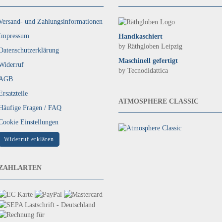
Versand- und Zahlungsinformationen
Impressum
Handkaschiert
by Räthgloben Leipzig
Datenschutzerklärung
Maschinell gefertigt
Widerruf
by Tecnodidattica
AGB
Ersatzteile
ATMOSPHERE CLASSIC
Häufige Fragen / FAQ
Cookie Einstellungen
Widerruf erklären
ZAHLARTEN