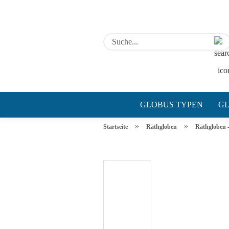
GLOBUS TYPEN
GL
»
»
Startseite
Räthgloben
Räthgloben -