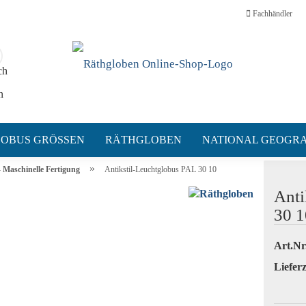
Fachhändler
Suche...
E-Mail
Passwort
OBUS GRÖSSEN
RÄTHGLOBEN
NATIONAL GEOGRA
»
 Maschinelle Fertigung
Antikstil-Leuchtglobus PAL 30 10
Anti
Konto erstellen
30 1
Passwort vergessen
Art.Nr
Lieferz