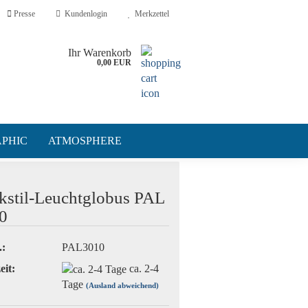
Presse
Kundenlogin
Merkzettel
Ihr Warenkorb
0,00 EUR
PHIC
ATMOSPHERE
kstil-Leuchtglobus PAL
0
?
.:
PAL3010
eit:
ca. 2-4
Tage
(Ausland abweichend)