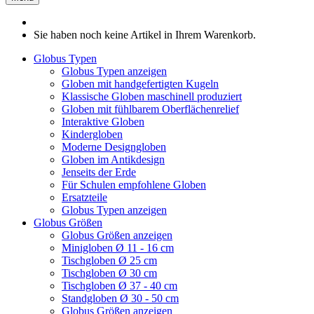
Sie haben noch keine Artikel in Ihrem Warenkorb.
Globus Typen
Globus Typen anzeigen
Globen mit handgefertigten Kugeln
Klassische Globen maschinell produziert
Globen mit fühlbarem Oberflächenrelief
Interaktive Globen
Kindergloben
Moderne Designgloben
Globen im Antikdesign
Jenseits der Erde
Für Schulen empfohlene Globen
Ersatzteile
Globus Typen anzeigen
Globus Größen
Globus Größen anzeigen
Minigloben Ø 11 - 16 cm
Tischgloben Ø 25 cm
Tischgloben Ø 30 cm
Tischgloben Ø 37 - 40 cm
Standgloben Ø 30 - 50 cm
Globus Größen anzeigen