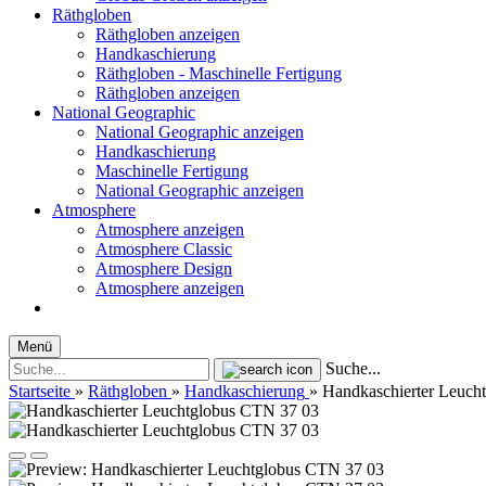
Räthgloben
Räthgloben anzeigen
Handkaschierung
Räthgloben - Maschinelle Fertigung
Räthgloben anzeigen
National Geographic
National Geographic anzeigen
Handkaschierung
Maschinelle Fertigung
National Geographic anzeigen
Atmosphere
Atmosphere anzeigen
Atmosphere Classic
Atmosphere Design
Atmosphere anzeigen
Menü
Suche...
Startseite
»
Räthgloben
»
Handkaschierung
»
Handkaschierter Leuch